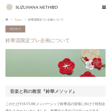
Topics
鈴華流限定プレ企画について
2023.02.17
鈴華流限定プレ企画について
音楽と和の教室『鈴華メソッド』
このたびYOUTUBEメンバーシップ鈴華流の皆様に向けて特別企
画をスタートいたしました。鈴華ゆう子がプロデュースする