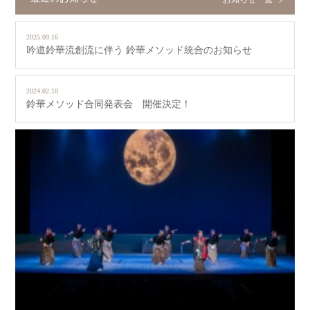
2025.09.16
吟道鈴華流創流に伴う 鈴華メソッド統合のお知らせ
2024.02.10
鈴華メソッド合同発表会 開催決定！